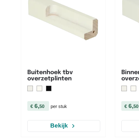

Snel bekijken
Buitenhoek tbv
Binne
overzetplinten
overz
6,
6,
€
50
per stuk
€
50
navigate_next
Bekijk