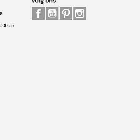
Volg ons
Facebook
YouTube
Pinterest
Instagram
ia
0.00 en