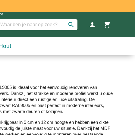
search
person
shopping_cart
Inloggen a
Win
Hout
9005 is ideaal voor het eenvoudig renoveren van
erk. Dankzij het strakke en moderne profiel werkt u oude
interieur direct een rustige en luxe uitstraling. De
epzwart RAL9005 en past perfect in moderne interieurs,
es met zwarte deuren of kozijnen.
erkrijgbaar in 9 cm en 12 cm hoogte en hebben een dikte
voudig de juiste maat voor uw situatie. Dankzij het MDF
 af te werken en eenvoudig te monteren over bestaande