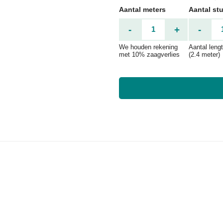
Aantal meters
Aantal st
-
+
-
We houden rekening
Aantal leng
met 10% zaagverlies
(2.4 meter)