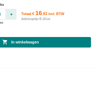
uks
16
+
Totaal
€
,93
incl. BTW
Adviesprijs
€
20
,90
tes

In winkelwagen