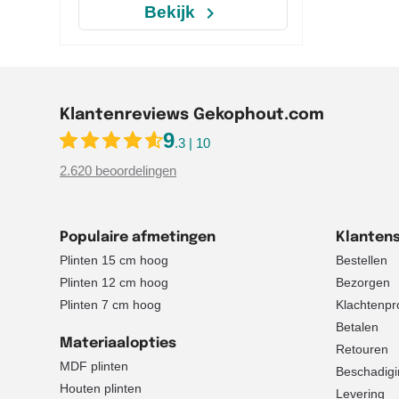
navigate_next
Bekijk
Klantenreviews Gekophout.com
9
.3 | 10
2.620 beoordelingen
Populaire afmetingen
Klantens
Plinten 15 cm hoog
Bestellen
Plinten 12 cm hoog
Bezorgen
Plinten 7 cm hoog
Klachtenpr
Betalen
Materiaalopties
Retouren
MDF plinten
Beschadigi
Houten plinten
Levering