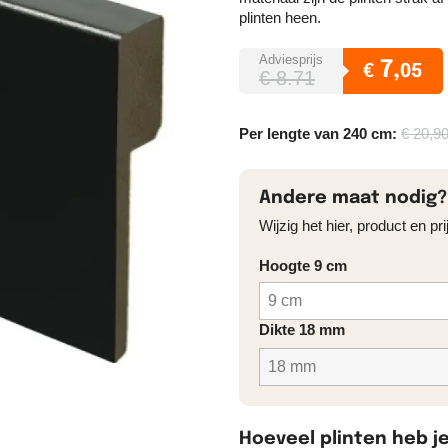
plinten heen.
Adviesprijs
7,
€
05
€ 8.71
Per lengte van 240 cm:
€ 20,9
Andere maat nodig?
Wijzig het hier, product en p
Hoogte 9 cm
Dikte 18 mm
Hoeveel plinten heb j