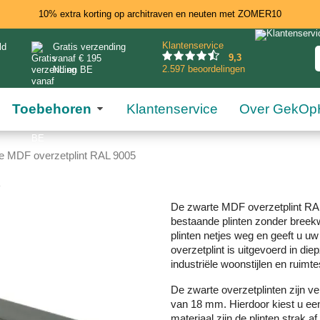
10% extra korting op architraven en neuten met ZOMER10
Klantenservice
ld
Gratis verzending
9
,3
vanaf € 195
2.597 beoordelingen
NL en BE
Toebehoren
Klantenservice
Over GekOp
e MDF overzetplint RAL 9005
5
De zwarte MDF overzetplint RAL
bestaande plinten zonder breekw
plinten netjes weg en geeft u uw 
overzetplint is uitgevoerd in di
industriële woonstijlen en ruimt
De zwarte overzetplinten zijn v
van 18 mm. Hierdoor kiest u een
materiaal zijn de plinten strak