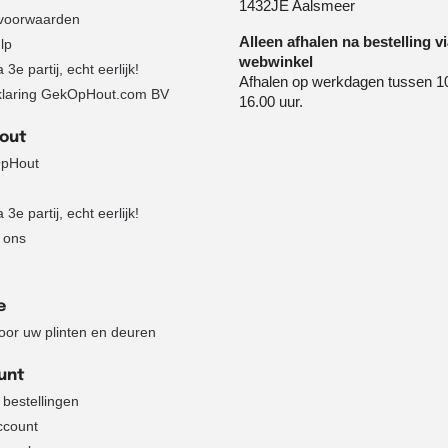
1432JE Aalsmeer
voorwaarden
Alleen afhalen na bestelling v
lp
webwinkel
3e partij, echt eerlijk!
Afhalen op werkdagen tussen 1
klaring GekOpHout.com BV
16.00 uur.
Hout
pHout
3e partij, echt eerlijk!
 ons
e
voor uw plinten en deuren
unt
 bestellingen
ccount