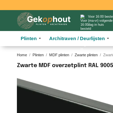
Voor 16:00 beste
(ma-vr) volgende
dag in huis
Plinten
Architraven / Deurlijsten
Home
Plinten
MDF plinten
Zwarte plinten
Zwart
Zwarte MDF overzetplint RAL 900