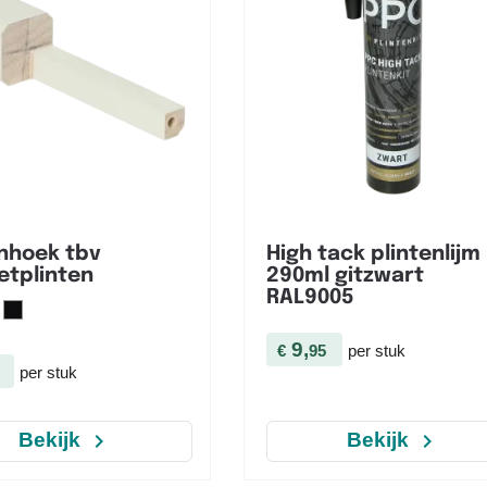


Snel bekijken
Snel bekijken
nhoek tbv
High tack plintenlijm
etplinten
290ml gitzwart
RAL9005
9,
€
95
per stuk
per stuk
navigate_next
navigate_next
Bekijk
Bekijk