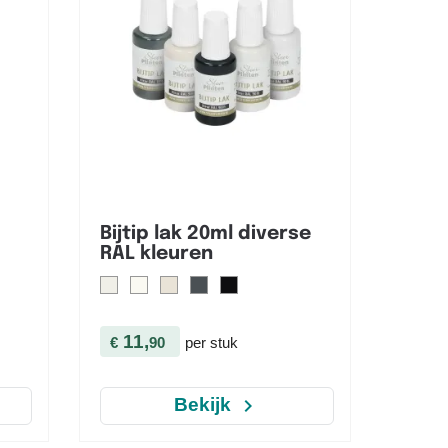

Snel bekijken
Bijtip lak 20ml diverse
RAL kleuren
11,
€
90
per stuk
navigate_next
Bekijk