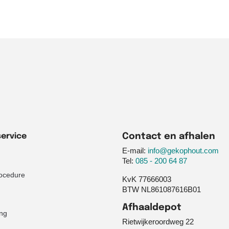
ervice
Contact en afhalen
E-mail:
info@gekophout.com
Tel:
085 - 200 64 87
ocedure
KvK 77666003
BTW NL861087616B01
Afhaaldepot
ng
Rietwijkeroordweg 22