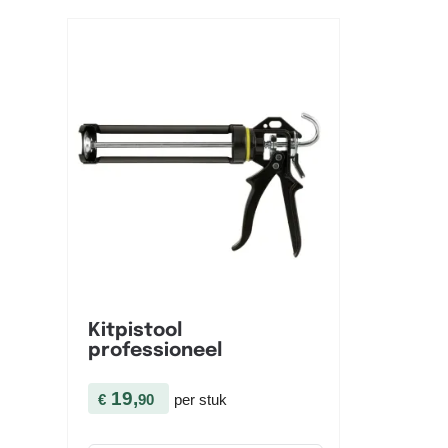

Snel bekijken
Kitpistool
professioneel
19,
€
90
per stuk