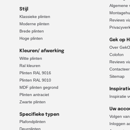
Algemene 
Stijl
Montagehu
Klassieke plinten
Reviews via 
Moderne plinten
Privacyver
Brede plinten
Hoge plinten
Gek op 
Over GekO
Kleuren/ afwerking
Colofon
Witte plinten
Reviews via 
Ral kleuren
Contacteer
Plinten RAL 9016
Sitemap
Plinten RAL 9010
MDF plinten gegrond
Inspirati
Plinten antraciet
Inspiratie 
Zwarte plinten
Uw acco
Specifieke typen
Volgen van
Plafondplinten
Inloggen a
Deurplinten