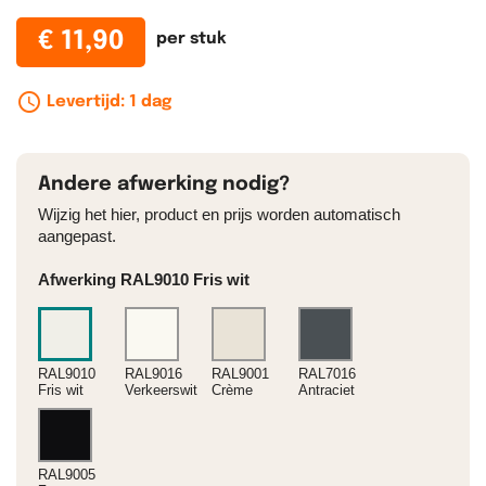
€ 11,90
per stuk
schedule_outline
Levertijd: 1 dag
Andere afwerking nodig?
Wijzig het hier, product en prijs worden automatisch
aangepast.
Afwerking RAL9010 Fris wit
RAL9010
RAL9016
RAL9001
RAL7016
Fris wit
Verkeerswit
Crème
Antraciet
RAL9005