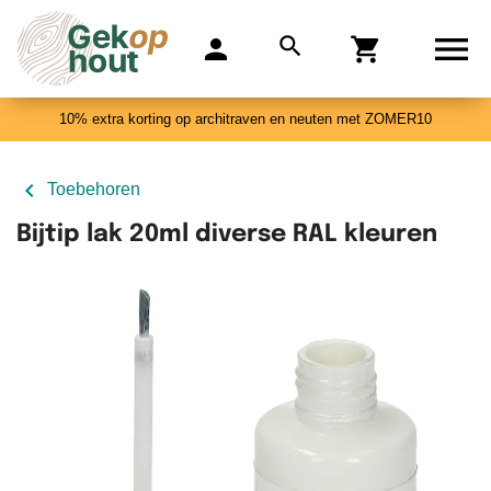

search
person
shopping_cart
0
10% extra korting op architraven en neuten met ZOMER10

Toebehoren
Bijtip lak 20ml diverse RAL kleuren