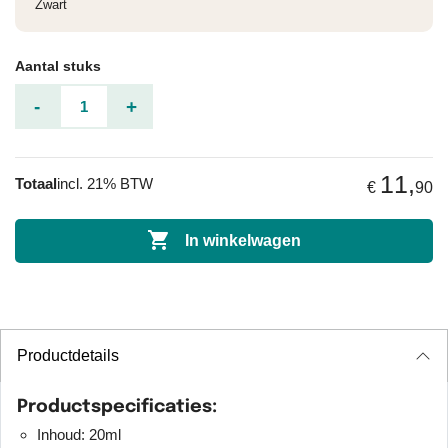
Zwart
Aantal stuks
-
+
11,
Totaal
incl. 21% BTW
€
90

In winkelwagen
Productdetails
Productspecificaties:
Inhoud: 20ml