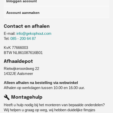
Inloggen account
Account aanmaken
Contact en afhalen
E-mail:
info@gekophout.com
Tel:
085 - 200 64 87
KvK 77666003
BTW NL861087616B01
Afhaaldepot
Rietwijkeroordweg 22
1432JE Aalsmeer
Alleen afhalen na bestelling via webwinkel
Afhalen op werkdagen tussen 10.00 en 16.00 uur.
build
Montagehulp
Heeft u hulp nodig bij het monteren van bepaalde onderdelen?
Wij helpen u graag op weg, wij hebben duidelijke fimpjes