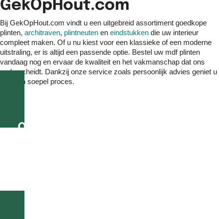
GekOpHout.com
Bij GekOpHout.com vindt u een uitgebreid assortiment goedkope
plinten,
architraven
,
plintneuten
en
eindstukken
die uw interieur
compleet maken. Of u nu kiest voor een klassieke of een moderne
uitstraling, er is altijd een passende optie. Bestel uw mdf plinten
vandaag nog en ervaar de kwaliteit en het vakmanschap dat ons
onderscheidt. Dankzij onze service zoals persoonlijk advies geniet u
van een soepel proces.
Op werkdagen voor 16.00 uur
besteld, morgen geleverd!
Of geef eenvoudig bij uw bestelling een gewenste
bezorgdatum aan.
Alle bestellingen vanaf €195 GRATIS thuisbezorgd in
Nederland en België!