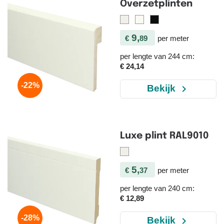
Overzetplinten
9,
€
89
per meter
per lengte van 244 cm:
€ 24,14
-22%
navigate_next
Bekijk
Luxe plint RAL9010
5,
€
37
per meter
per lengte van 240 cm:
€ 12,89
-28%
navigate_next
Bekijk