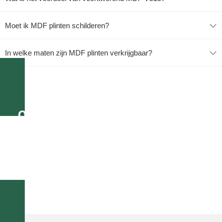
Moet ik MDF plinten schilderen?
In welke maten zijn MDF plinten verkrijgbaar?
Op werkdagen voor 16.00 uur
besteld, morgen geleverd!
Of geef eenvoudig bij uw bestelling een gewenste
bezorgdatum aan.
Alle bestellingen vanaf €195 GRATIS thuisbezorgd in
Nederland en België!