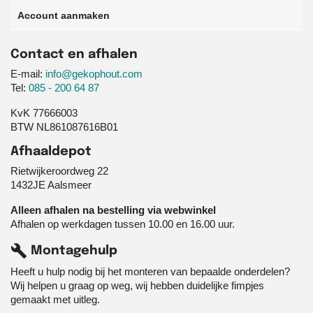
Account aanmaken
Contact en afhalen
E-mail:
info@gekophout.com
Tel:
085 - 200 64 87
KvK 77666003
BTW NL861087616B01
Afhaaldepot
Rietwijkeroordweg 22
1432JE Aalsmeer
Alleen afhalen na bestelling via webwinkel
Afhalen op werkdagen tussen 10.00 en 16.00 uur.
build
Montagehulp
Heeft u hulp nodig bij het monteren van bepaalde onderdelen?
Wij helpen u graag op weg, wij hebben duidelijke fimpjes
gemaakt met uitleg.