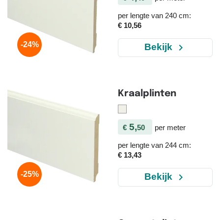
per lengte van 240 cm:
€ 10,56
-24%
navigate_next
Bekijk
Kraalplinten
5,
€
50
per meter
per lengte van 244 cm:
€ 13,43
-25%
navigate_next
Bekijk