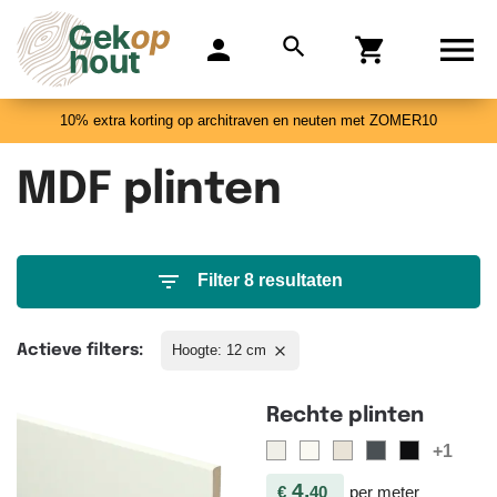

search
person
shopping_cart
0
10% extra korting op architraven en neuten met ZOMER10
MDF plinten
filter_list
Filter 8 resultaten
Actieve filters:
Hoogte: 12 cm

Rechte plinten
+1
4,
€
40
per meter