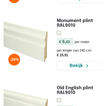
Monument plint
RAL9010
6,
€
63
per meter
per lengte van 240 cm:
€ 15,91
-26%
navigate_next
Bekijk
Old English plint
RAL9010