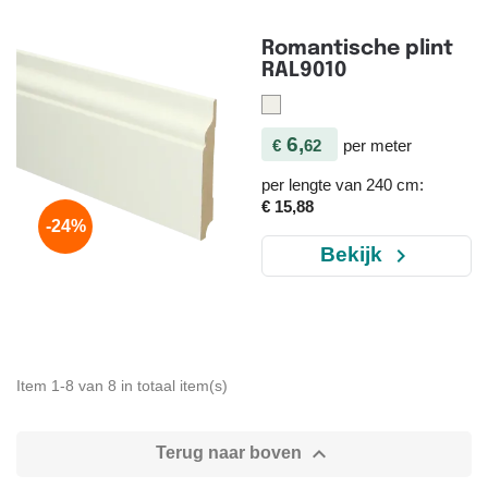
Romantische plint
RAL9010
6,
€
62
per meter
per lengte van 240 cm:
€ 15,88
-24%
navigate_next
Bekijk
Item 1-8 van 8 in totaal item(s)

Terug naar boven