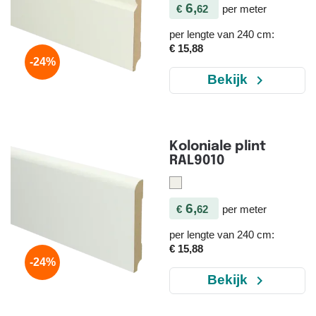
6,
€
62
per meter
per lengte van 240 cm:
€ 15,88
-24%
navigate_next
Bekijk
Koloniale plint
RAL9010
6,
€
62
per meter
per lengte van 240 cm:
€ 15,88
-24%
navigate_next
Bekijk