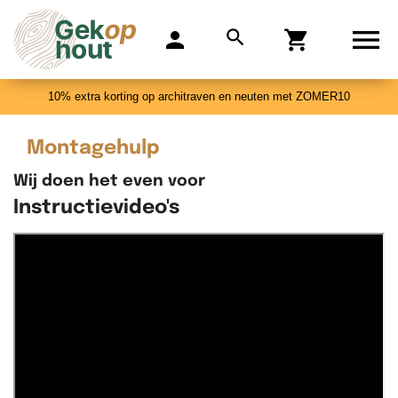

search
person
shopping_cart
0
10% extra korting op architraven en neuten met ZOMER10
Montagehulp
Wij doen het even voor
Instructievideo's