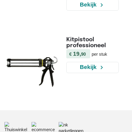
navigate_next
Bekijk
Kitpistool
professioneel
19,
€
90
per stuk
navigate_next
Bekijk