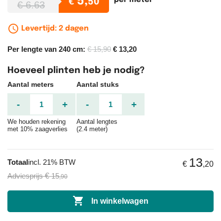
5,
per meter
€
50
€ 6.63
schedule_outline
Levertijd: 2 dagen
Per lengte van 240 cm:
€ 15,90
€ 13,20
Hoeveel plinten heb je nodig?
Aantal meters
Aantal stuks
-
+
-
+
We houden rekening
Aantal lengtes
met 10% zaagverlies
(2.4 meter)
13
Totaal
incl. 21% BTW
€
,20
Adviesprijs
€
15
,90

In winkelwagen