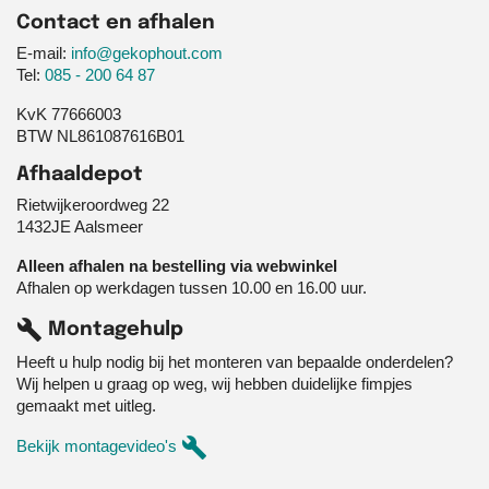
Contact en afhalen
E-mail:
info@gekophout.com
Tel:
085 - 200 64 87
KvK 77666003
BTW NL861087616B01
Afhaaldepot
Rietwijkeroordweg 22
1432JE Aalsmeer
Alleen afhalen na bestelling via webwinkel
Afhalen op werkdagen tussen 10.00 en 16.00 uur.
build
Montagehulp
Heeft u hulp nodig bij het monteren van bepaalde onderdelen?
Wij helpen u graag op weg, wij hebben duidelijke fimpjes
gemaakt met uitleg.
build
Bekijk montagevideo's