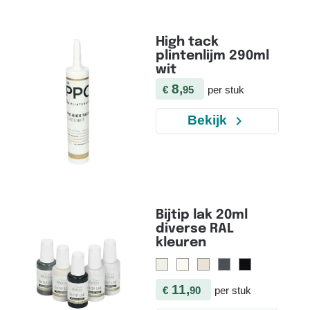
High tack
plintenlijm 290ml
wit
8,
€
95
per stuk
navigate_next
Bekijk
Bijtip lak 20ml
diverse RAL
kleuren
11,
€
90
per stuk