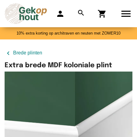

search
person
shopping_cart
0
10% extra korting op architraven en neuten met ZOMER10

Brede plinten
Extra brede MDF koloniale plint