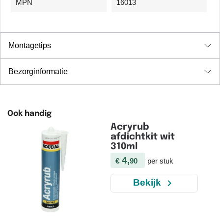
MPN
16013
Montagetips
Bezorginformatie
Ook handig
Acryrub
afdichtkit wit
310ml
4,
€
90
per stuk
navigate_next
Bekijk