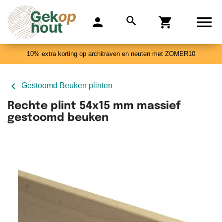

search
person
shopping_cart
0
10% extra korting op architraven en neuten met ZOMER10

Gestoomd Beuken plinten
Rechte plint 54x15 mm massief
gestoomd beuken