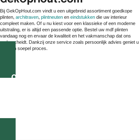
Bij GekOpHout.com vindt u een uitgebreid assortiment goedkope
plinten,
architraven
,
plintneuten
en
eindstukken
die uw interieur
compleet maken. Of u nu kiest voor een klassieke of een moderne
uitstraling, er is altijd een passende optie. Bestel uw mdf plinten
vandaag nog en ervaar de kwaliteit en het vakmanschap dat ons
onderscheidt. Dankzij onze service zoals persoonlijk advies geniet u
van een soepel proces.
Op werkdagen voor 16.00 uur
besteld, morgen geleverd!
Of geef eenvoudig bij uw bestelling een gewenste
bezorgdatum aan.
Alle bestellingen vanaf €195 GRATIS thuisbezorgd in
Nederland en België!