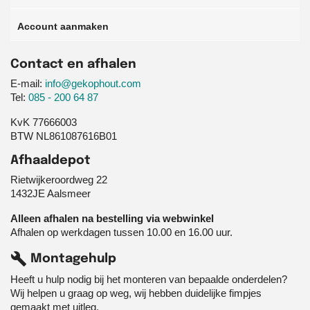
Account aanmaken
Contact en afhalen
E-mail:
info@gekophout.com
Tel:
085 - 200 64 87
KvK 77666003
BTW NL861087616B01
Afhaaldepot
Rietwijkeroordweg 22
1432JE Aalsmeer
Alleen afhalen na bestelling via webwinkel
Afhalen op werkdagen tussen 10.00 en 16.00 uur.
build
Montagehulp
Heeft u hulp nodig bij het monteren van bepaalde onderdelen?
Wij helpen u graag op weg, wij hebben duidelijke fimpjes
gemaakt met uitleg.