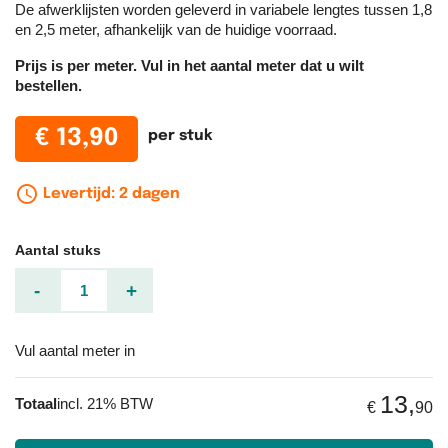
De afwerklijsten worden geleverd in variabele lengtes tussen 1,8
en 2,5 meter, afhankelijk van de huidige voorraad.
Prijs is per meter. Vul in het aantal meter dat u wilt
bestellen.
€ 13,90
per stuk
schedule_outline
Levertijd: 2 dagen
Aantal stuks
-
+
Vul aantal meter in
13,
Totaal
incl. 21% BTW
€
90