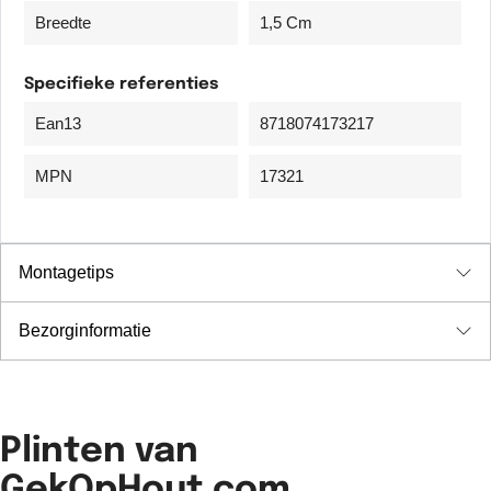
Breedte
1,5 Cm
Specifieke referenties
Ean13
8718074173217
MPN
17321
Montagetips
Bezorginformatie
Plinten van
GekOpHout.com