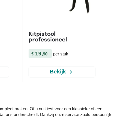

Snel bekijken
Kitpistool
professioneel
19,
€
90
per stuk
navigate_next
Bekijk
compleet maken. Of u nu kiest voor een klassieke of een
dat ons onderscheidt. Dankzij onze service zoals persoonlijk