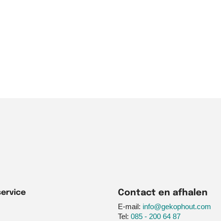
en voor 16.00 uur besteld, morgen 
Of geef eenvoudig bij uw bestelling een gewenste bezorgdatum aan.
le bestellingen vanaf €195 GRATIS thuisbezorgd in Nederland en Belg
ervice
Contact en afhalen
E-mail:
info@gekophout.com
Tel:
085 - 200 64 87