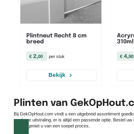

Snel bekijken
Plintneut Recht 8 cm
Acryr
breed
310ml
2,
4,
€
00
per stuk
€
90
navigate_next
Bekijk
Plinten van GekOpHout.
Bij GekOpHout.com vindt u een uitgebreid assortiment goedk
moderne uitstraling, er is altijd een passende optie. Bestel 
advies geniet u van een soepel proces.