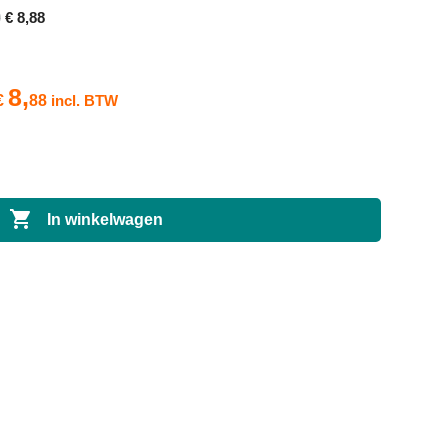
0
€ 8,88
8,
€
88
incl. BTW

In winkelwagen