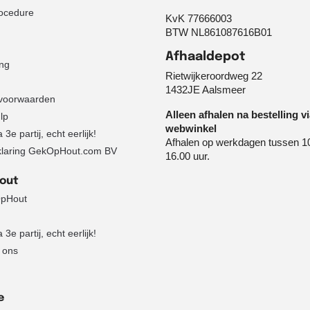
ocedure
KvK 77666003
BTW NL861087616B01
Afhaaldepot
ng
Rietwijkeroordweg 22
1432JE Aalsmeer
voorwaarden
Alleen afhalen na bestelling v
lp
webwinkel
3e partij, echt eerlijk!
Afhalen op werkdagen tussen 1
klaring GekOpHout.com BV
16.00 uur.
Hout
pHout
3e partij, echt eerlijk!
 ons
e