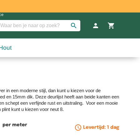
search
person
shopping_cart
Inloggen a
Win
Hout
ver in een moderne stijl, dan kunt u kiezen voor de
ed en 15mm dik. Deze deurlijst heeft aan beide kanten een
n schept een verfijnde rust en uitstraling. Voor een mooie
 plint kunt u kiezen voor neut 8.
per meter
schedule_outlin
Levertijd: 1 dag