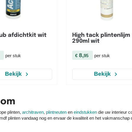


Snel bekijken
Snel bekijken
ub afdichtkit wit
High tack plintenlijm
290ml wit
8,
per stuk
€
95
per stuk
navigate_next
navigate_next
Bekijk
Bekijk
com
ope plinten,
architraven
,
plintneuten
en
eindstukken
die uw interieur 
uw mdf plinten vandaag nog en ervaar de kwaliteit en het vakmanschap 