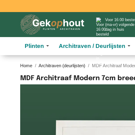
Voor 16:00 beste
(ma-vr) volgende
dag in huis
Plinten
Architraven / Deurlijsten
Home
Architraven (deurlijsten)
MDF Architraaf Mode
MDF Architraaf Modern 7cm breed