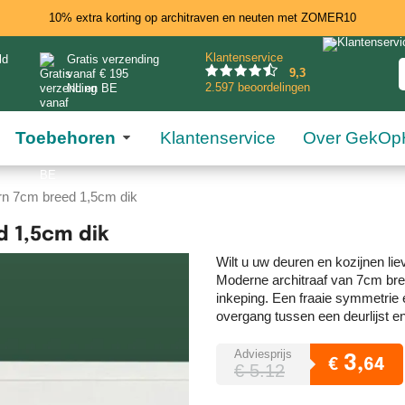
10% extra korting op architraven en neuten met ZOMER10
Klantenservice
ld
Gratis verzending
9
,3
vanaf € 195
2.597 beoordelingen
NL en BE
Toebehoren
Klantenservice
Over GekOp
rn 7cm breed 1,5cm dik
 1,5cm dik
Wilt u uw deuren en kozijnen lie
Moderne architraaf van 7cm bre
inkeping. Een fraaie symmetrie e
overgang tussen een deurlijst en
Adviesprijs
3,
€
64
€ 5.12