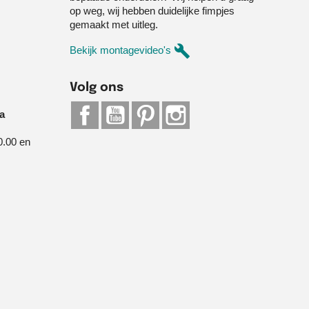
op weg, wij hebben duidelijke fimpjes
gemaakt met uitleg.
build
Bekijk montagevideo's
Volg ons
Facebook
YouTube
Pinterest
Instagram
ia
0.00 en