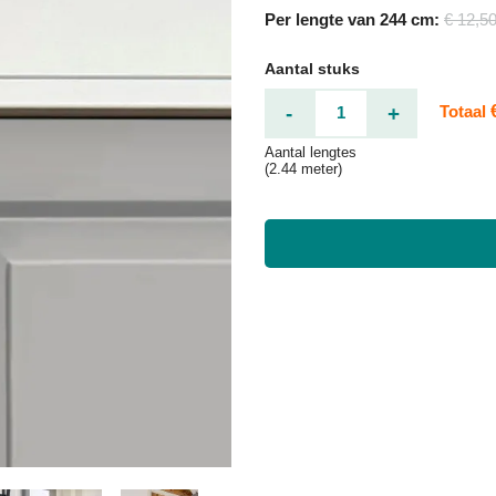
Per lengte van 244 cm:
€ 12,5
Aantal stuks
-
+
Totaal
Aantal lengtes
(2.44 meter)