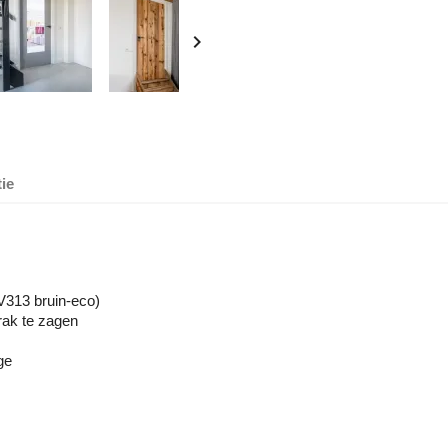

ie
V313 bruin-eco)
rak te zagen
ge