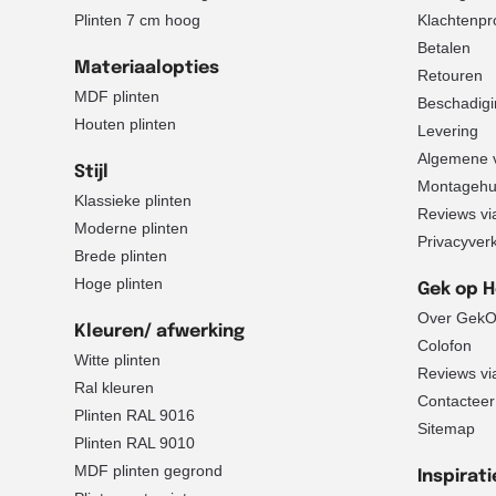
Plinten 7 cm hoog
Klachtenpr
Betalen
Materiaalopties
Retouren
MDF plinten
Beschadigi
Houten plinten
Levering
Algemene 
Stijl
Montagehu
Klassieke plinten
Reviews via 
Moderne plinten
Privacyver
Brede plinten
Hoge plinten
Gek op 
Over GekO
Kleuren/ afwerking
Colofon
Witte plinten
Reviews via 
Ral kleuren
Contacteer
Plinten RAL 9016
Sitemap
Plinten RAL 9010
MDF plinten gegrond
Inspirati