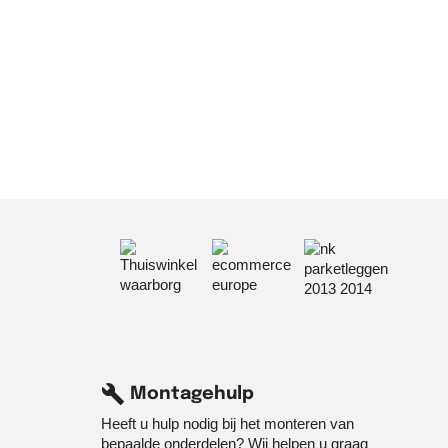
geleverd!
ië!
build
Montagehulp
Heeft u hulp nodig bij het monteren van
bepaalde onderdelen? Wij helpen u graag