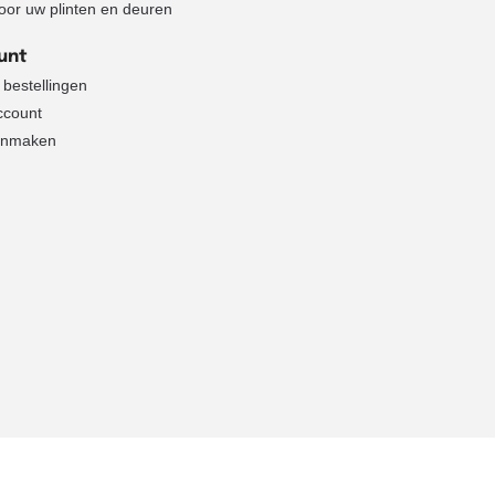
voor uw plinten en deuren
unt
 bestellingen
ccount
anmaken