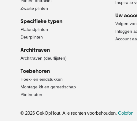
Plinten antraciet
Inspiratie 
Zwarte plinten
Uw acco
Specifieke typen
Volgen van
Plafondplinten
Inloggen a
Deurplinten
Account a
Architraven
Architraven (deurlijsten)
Toebehoren
Hoek- en eindstukken
Montage kit en gereedschap
Plintneuten
© 2026 GekOpHout. Alle rechten voorbehouden.
Colofon