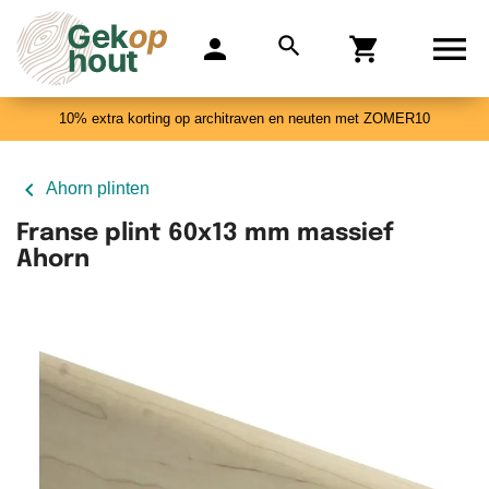

search
person
shopping_cart
0
10% extra korting op architraven en neuten met ZOMER10

Ahorn plinten
Franse plint 60x13 mm massief
Ahorn