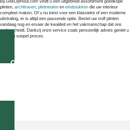
Bij GekOpHout.com vindt u een uitgebreid assortiment goedkope
plinten,
architraven
,
plintneuten
en
eindstukken
die uw interieur
compleet maken. Of u nu kiest voor een klassieke of een moderne
uitstraling, er is altijd een passende optie. Bestel uw mdf plinten
vandaag nog en ervaar de kwaliteit en het vakmanschap dat ons
onderscheidt. Dankzij onze service zoals persoonlijk advies geniet u
van een soepel proces.
Op werkdagen voor 16.00 uur
besteld, morgen geleverd!
Of geef eenvoudig bij uw bestelling een gewenste
bezorgdatum aan.
Alle bestellingen vanaf €195 GRATIS thuisbezorgd in
Nederland en België!