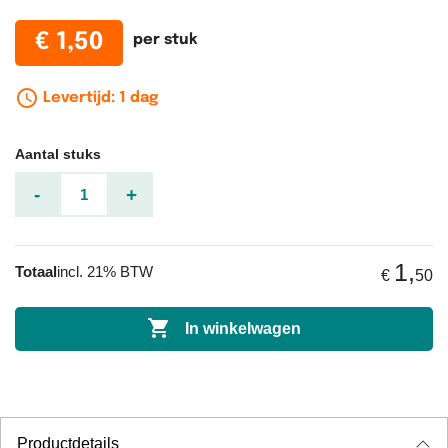
€ 1,50
per stuk
schedule_outline
Levertijd: 1 dag
Aantal stuks
-
+
1,
Totaal
incl. 21% BTW
€
50

In winkelwagen
Productdetails