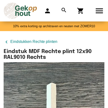

search
person
shopping_cart
0
10% extra korting op architraven en neuten met ZOMER10

Eindstukken Rechte plinten
Eindstuk MDF Rechte plint 12x90
RAL9010 Rechts