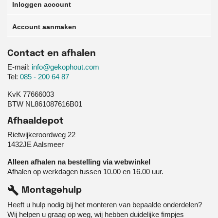
Inloggen account
Account aanmaken
Contact en afhalen
E-mail:
info@gekophout.com
Tel:
085 - 200 64 87
KvK 77666003
BTW NL861087616B01
Afhaaldepot
Rietwijkeroordweg 22
1432JE Aalsmeer
Alleen afhalen na bestelling via webwinkel
Afhalen op werkdagen tussen 10.00 en 16.00 uur.
build
Montagehulp
Heeft u hulp nodig bij het monteren van bepaalde onderdelen?
Wij helpen u graag op weg, wij hebben duidelijke fimpjes