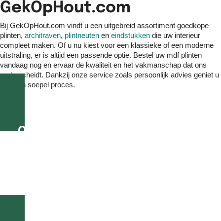
GekOpHout.com
Bij GekOpHout.com vindt u een uitgebreid assortiment goedkope
plinten,
architraven
,
plintneuten
en
eindstukken
die uw interieur
compleet maken. Of u nu kiest voor een klassieke of een moderne
uitstraling, er is altijd een passende optie. Bestel uw mdf plinten
vandaag nog en ervaar de kwaliteit en het vakmanschap dat ons
onderscheidt. Dankzij onze service zoals persoonlijk advies geniet u
van een soepel proces.
Op werkdagen voor 16.00 uur
besteld, morgen geleverd!
Of geef eenvoudig bij uw bestelling een gewenste
bezorgdatum aan.
Alle bestellingen vanaf €195 GRATIS thuisbezorgd in
Nederland en België!