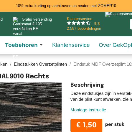
10% extra korting op architraven en neuten met ZOMER10
Klantenservice
ld
Gratis verzending
9
,3
vanaf € 195
2.597 beoordelingen
NL en BE
Toebehoren
Klantenservice
Over GekOp
kken
Eindstukken Overzetplinten
Eindstuk MDF Overzetplint 1
RAL9010 Rechts
Beschrijving
Deze eindstukjes zijn in verste
van de plint kunt afwerken, zie 
Montage-instructie
€ 1,50
per stuk