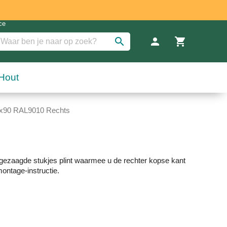
search
person
shopping_cart
Inloggen a
Win
Hout
8x90 RAL9010 Rechts
kgezaagde stukjes plint waarmee u de rechter kopse kant
montage-instructie.