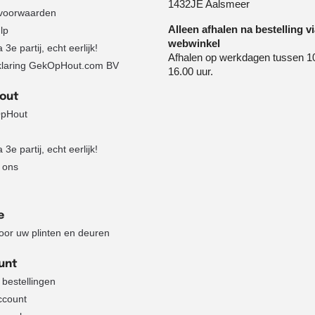
1432JE Aalsmeer
voorwaarden
Alleen afhalen na bestelling v
lp
webwinkel
3e partij, echt eerlijk!
Afhalen op werkdagen tussen 1
klaring GekOpHout.com BV
16.00 uur.
Hout
pHout
3e partij, echt eerlijk!
 ons
e
voor uw plinten en deuren
unt
 bestellingen
ccount