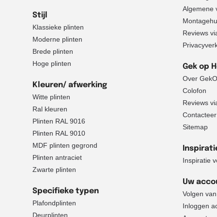
Algemene 
Stijl
Montagehu
Klassieke plinten
Reviews via 
Moderne plinten
Privacyver
Brede plinten
Hoge plinten
Gek op 
Over GekO
Kleuren/ afwerking
Colofon
Witte plinten
Reviews via 
Ral kleuren
Contacteer
Plinten RAL 9016
Sitemap
Plinten RAL 9010
MDF plinten gegrond
Inspirati
Plinten antraciet
Inspiratie 
Zwarte plinten
Uw acco
Specifieke typen
Volgen van
Plafondplinten
Inloggen a
Deurplinten