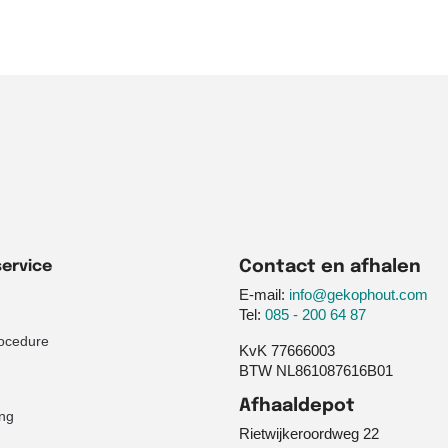
ervice
Contact en afhalen
E-mail:
info@gekophout.com
Tel:
085 - 200 64 87
ocedure
KvK 77666003
BTW NL861087616B01
Afhaaldepot
ng
Rietwijkeroordweg 22