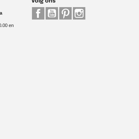
Volg ons
Facebook
YouTube
Pinterest
Instagram
ia
0.00 en