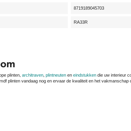
8719189045703
RA33R
com
ope plinten,
architraven
,
plintneuten
en
eindstukken
die uw interieur 
uw mdf plinten vandaag nog en ervaar de kwaliteit en het vakmanschap 
en voor 16.00 uur besteld, morgen 
Of geef eenvoudig bij uw bestelling een gewenste bezorgdatum aan.
le bestellingen vanaf €195 GRATIS thuisbezorgd in Nederland en Belg