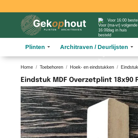
Voor 16:00 beste
(ma-vr) volgende
dag in huis
Plinten
Architraven / Deurlijsten
Home
Toebehoren
Hoek- en eindstukken
Eindstu
Eindstuk MDF Overzetplint 18x90 