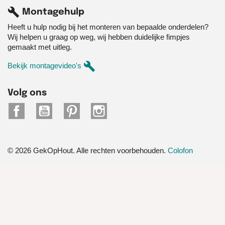
build
Montagehulp
Heeft u hulp nodig bij het monteren van bepaalde onderdelen?
Wij helpen u graag op weg, wij hebben duidelijke fimpjes
gemaakt met uitleg.
build
Bekijk montagevideo's
Volg ons
Facebook
YouTube
Pinterest
Instagram
© 2026 GekOpHout. Alle rechten voorbehouden.
Colofon