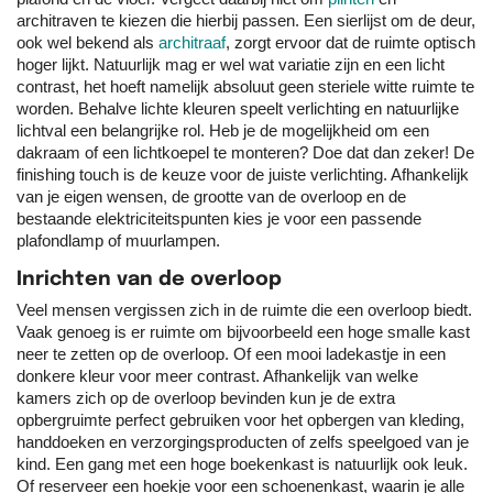
architraven te kiezen die hierbij passen. Een sierlijst om de deur,
ook wel bekend als
architraaf
, zorgt ervoor dat de ruimte optisch
hoger lijkt. Natuurlijk mag er wel wat variatie zijn en een licht
contrast, het hoeft namelijk absoluut geen steriele witte ruimte te
worden. Behalve lichte kleuren speelt verlichting en natuurlijke
lichtval een belangrijke rol. Heb je de mogelijkheid om een
dakraam of een lichtkoepel te monteren? Doe dat dan zeker! De
finishing touch is de keuze voor de juiste verlichting. Afhankelijk
van je eigen wensen, de grootte van de overloop en de
bestaande elektriciteitspunten kies je voor een passende
plafondlamp of muurlampen.
Inrichten van de overloop
Veel mensen vergissen zich in de ruimte die een overloop biedt.
Vaak genoeg is er ruimte om bijvoorbeeld een hoge smalle kast
neer te zetten op de overloop. Of een mooi ladekastje in een
donkere kleur voor meer contrast. Afhankelijk van welke
kamers zich op de overloop bevinden kun je de extra
opbergruimte perfect gebruiken voor het opbergen van kleding,
handdoeken en verzorgingsproducten of zelfs speelgoed van je
kind. Een gang met een hoge boekenkast is natuurlijk ook leuk.
Of reserveer een hoekje voor een schoenenkast, waarin je alle