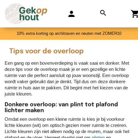
search
person
shopping_c
10% extra korting op architraven en neuten met ZOMER10
Tips voor de overloop
Een gang op een bovenverdieping is vaak saai en donker. Met
deze tips voor de overloop maak je er een gezellige en lichte
ruimte van die perfect aansluit op jouw woonstijl. Een overloop
wordt vaker gebruikt dan je denkt. Tijd dus om deze donkere
ruimte in huis aan te pakken. Dit begint met het kiezen van de
juiste kleuren.
Donkere overloop: van plint tot plafond
lichter maken
Omdat een overloop een kleine ruimte is kies je bij voorkeur
lichte kleuren (wit) om optisch gezien meer ruimte te creëren.
Lichte kleuren zijn niet alleen nodig op de muren, maar ook het
plafond en de vloer. Vergeet daarbij niet om
plinten
en